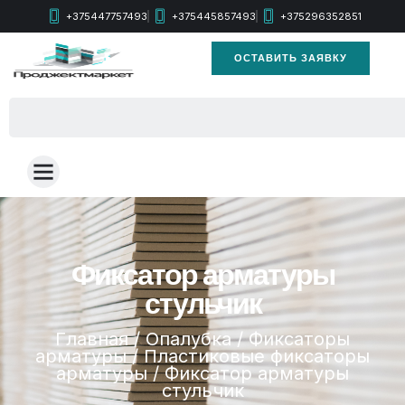
+375447757493
+375445857493
+375296352851
ОСТАВИТЬ ЗАЯВКУ
Фиксатор арматуры
стульчик
Главная
/
Опалубка
/
Фиксаторы
арматуры
/
Пластиковые фиксаторы
арматуры
/ Фиксатор арматуры
стульчик