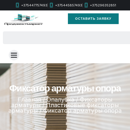
+375447757493
+375445857493
+375296352851
ОСТАВИТЬ ЗАЯВКУ
Фиксатор арматуры опора
Главная
/
Опалубка
/
Фиксаторы
арматуры
/
Пластиковые фиксаторы
арматуры
/ Фиксатор арматуры опора