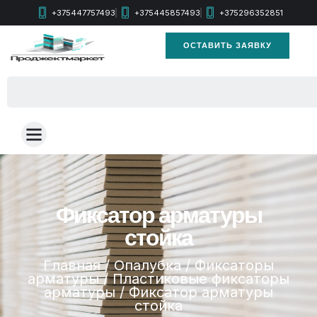
+375447757493
+375445857493
+375296352851
ОСТАВИТЬ ЗАЯВКУ
Фиксатор арматуры
стойка
Главная
/
Опалубка
/
Фиксаторы
арматуры
/
Пластиковые фиксаторы
арматуры
/ Фиксатор арматуры
стойка