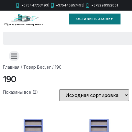
+375447757493
+375445857493
+375296352851
ОСТАВИТЬ ЗАЯВКУ
Главная
/ Товар Вес, кг / 190
190
Показаны все (2)