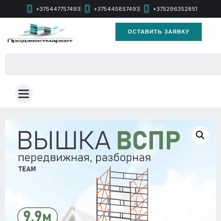
+375447757493
+375445857493
+375296352851
ОСТАВИТЬ ЗАЯВКУ