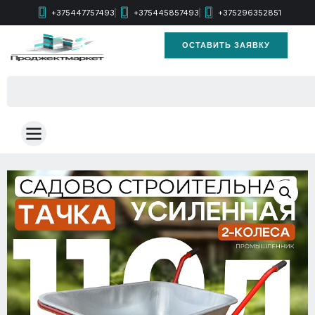
+375447757493
+375445857493
+375296352851
ОСТАВИТЬ ЗАЯВКУ