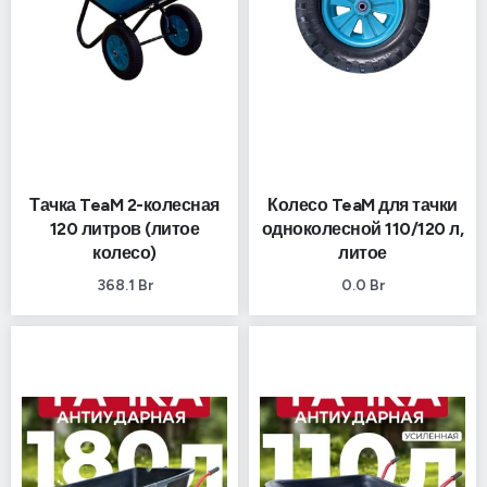
Тачка TeaM 2-колесная
Колесо TeaM для тачки
120 литров (литое
одноколесной 110/120 л,
колесо)
литое
368.1
Br
0.0
Br