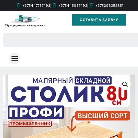
+375447757493
+375445857493
+375296352851
ОСТАВИТЬ ЗАЯВКУ