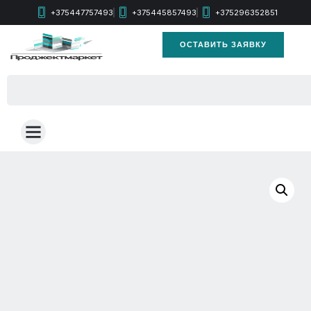
+375447757493
+375445857493
+375296352851
ОСТАВИТЬ ЗАЯВКУ