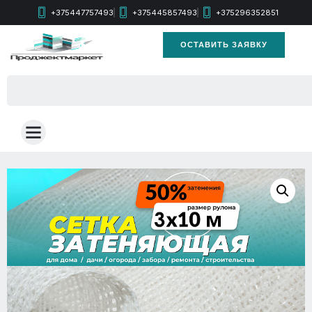
+375447757493
+375445857493
+375296352851
ОСТАВИТЬ ЗАЯВКУ