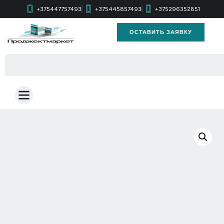
+375447757493
+375445857493
+375296352851
ОСТАВИТЬ ЗАЯВКУ