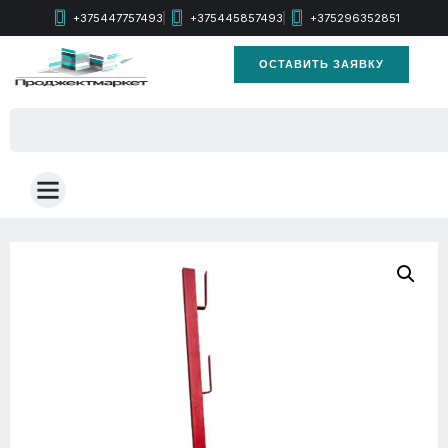
+375447757493
+375445857493
+375296352851
ОСТАВИТЬ ЗАЯВКУ