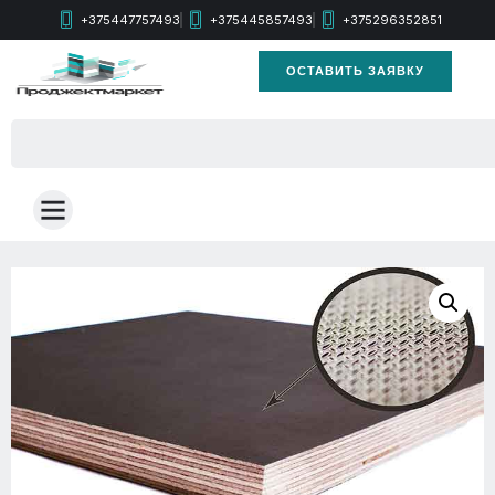
+375447757493
+375445857493
+375296352851
ОСТАВИТЬ ЗАЯВКУ