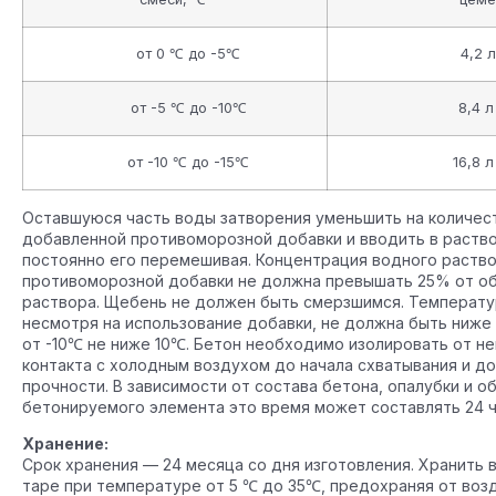
от 0 ℃ до -5℃
4,2 л (
от -5 ℃ до -10℃
8,4 л (
от -10 ℃ до -15℃
16,8 л (
Оставшуюся часть воды затворения уменьшить на количес
добавленной противоморозной добавки и вводить в раство
постоянно его перемешивая. Концентрация водного раств
противоморозной добавки не должна превышать 25% от о
раствора. Щебень не должен быть смерзшимся. Температу
несмотря на использование добавки, не должна быть ниже 
от -10℃ не ниже 10℃. Бетон необходимо изолировать от н
контакта с холодным воздухом до начала схватывания и д
прочности. В зависимости от состава бетона, опалубки и о
бетонируемого элемента это время может составлять 24 
Хранение:
Срок хранения — 24 месяца со дня изготовления. Хранить 
таре при температуре от 5 ℃ до 35℃, предохраняя от воз