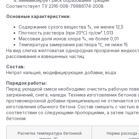
Минимизирует риск образования трещин
Соответствует ТУ 2316-008-79986174-2008
Основные характеристики:
Содержание сухого вещества %, не менее 12,5
Плотность раствора (при 20℃) гр/см³ 1,013
Массовая доля ионов хлора %, не более 0,01
Температура замерзания раствора ℃, не ниже 15
На вид слегка желтоватая однородная прозрачная жидкост
расслаивания и взвешенных частиц
Состав:
Нитрат кальция, модифицирующие добавки, вода
Порядок работы:
Перед укладкой смеси необходимо очистить рабочую пов
загрязнений, снега, наледи. Техника изготовления бетонов
противоморозной добавки принципиально не отличается от
изготовления обычного бетона. Состав смешать с частью 
соответствии со следующими пропорциями, а затем тщате
бетоном:
Расчетна температура бетонной
Норма расхода ср
смеси, ℃
цеме