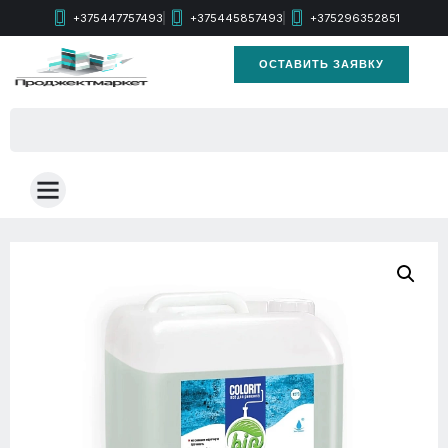
+375447757493
+375445857493
+375296352851
ОСТАВИТЬ ЗАЯВКУ