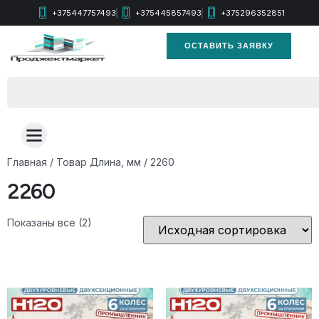
+375447757493
+375445857493
+375296352851
ОСТАВИТЬ ЗАЯВКУ
Главная
/ Товар Длина, мм / 2260
2260
Показаны все (2)