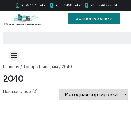
+375447757493
+375445857493
+375296352851
ОСТАВИТЬ ЗАЯВКУ
Главная
/ Товар Длина, мм / 2040
2040
Показаны все (3)