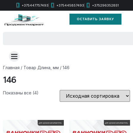
+375447757493
+375445857493
+375296352851
ОСТАВИТЬ ЗАЯВКУ
Главная
/ Товар Длина, мм / 146
146
Показаны все (4)